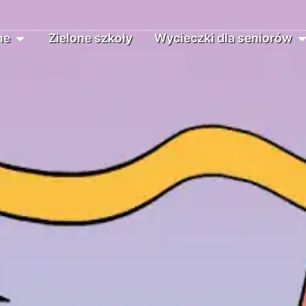
ne
Zielone szkoły
Wycieczki dla seniorów