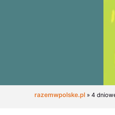
razemwpolske.pl
»
4 dniow