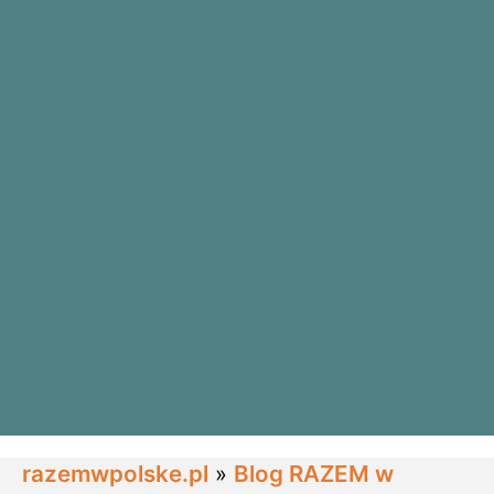
razemwpolske.pl
»
Blog RAZEM w