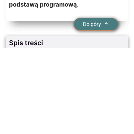
podstawą programową
.
Do góry
Spis treści
Wycieczka a podstawa
programowa: od teorii do praktyki
Jak to zrobić?
Moc warsztatów edukacyjnych dla
szkół
Lekcja w terenie: Wskazówki dla
nauczyciela
Przed wyjazdem:
W trakcie wyjazdu: