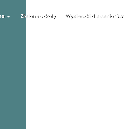
ne
Zielone szkoły
Wycieczki dla seniorów
E